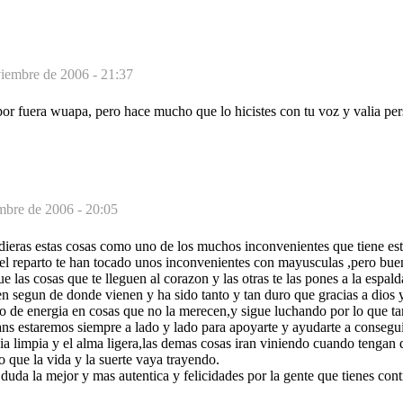
iembre de 2006 - 21:37
r fuera wuapa, pero hace mucho que lo hicistes con tu voz y valia per
mbre de 2006 - 20:05
dieras estas cosas como uno de los muchos inconvenientes que tiene est
 el reparto te han tocado unos inconvenientes con mayusculas ,pero bue
e las cosas que te lleguen al corazon y las otras te las pones a la espal
n segun de donde vienen y ha sido tanto y tan duro que gracias a dios y
 de energia en cosas que no la merecen,y sigue luchando por lo que tan
ans estaremos siempre a lado y lado para apoyarte y ayudarte a consegui
ncia limpia y el alma ligera,las demas cosas iran viniendo cuando tengan 
o que la vida y la suerte vaya trayendo.
 duda la mejor y mas autentica y felicidades por la gente que tienes cont