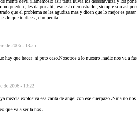
 de mente devil (llamemoslo asi) tanta lluvia los desestaviliza y los pon
omo pueden , les da por ahi , eso esta demostrado , siempre son asi per
rado que el problema se les agudiza mas y dicen que lo mejor es pasar 
o es lo que tu dices , dan penita
re de 2006 - 13:25
e hay que hacer ,ni puto caso.Nosotros a lo nuestro ,nadie nos va a fasti
e de 2006 - 13:22
ya mezcla explosiva esa carita de angel con ese cuerpazo .Niña no nos 
eo que va a ser la hos .