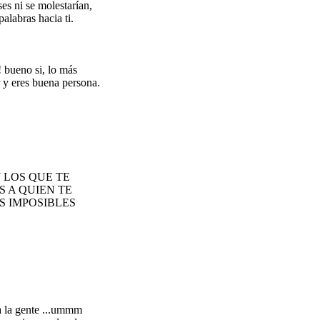
es ni se molestarían,
alabras hacia ti.
! bueno si, lo más
 eres buena persona.
 LOS QUE TE
 A QUIEN TE
S IMPOSIBLES
 a la gente ...ummm