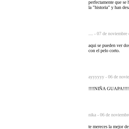
perfectamente que se 
la "historia" y han de
.... -
07 de noviembre 
aqui se pueden ver dos
con el pelo corto.
ayyyyyy -
06 de novi
!!!!NIÑA GUAPA!!!!
nika -
06 de noviembr
te mereces la mejor de 