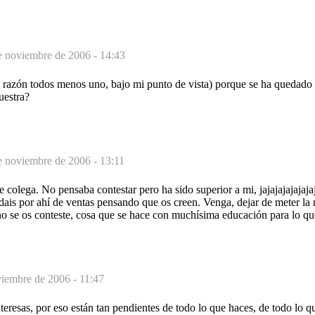
e noviembre de 2006 - 14:43
 razón todos menos uno, bajo mi punto de vista) porque se ha quedado e
uestra?
e noviembre de 2006 - 13:11
 colega. No pensaba contestar pero ha sido superior a mi, jajajajajajajaj
rdais por ahí de ventas pensando que os creen. Venga, dejar de meter la
o se os conteste, cosa que se hace con muchísima educación para lo que
iembre de 2006 - 11:47
teresas, por eso están tan pendientes de todo lo que haces, de todo lo q