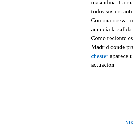
masculina. La ma
todos sus encanto
Con una nueva im
anuncia la salid
Como reciente es 
Madrid donde pres
chester
aparece u
actuaciòn.
NI