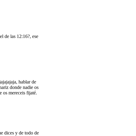
l de las 12:16?, ese
ajajajaja, hablar de
 nariz donde nadie os
 os mereceis fijaté.
ue dices y de todo de