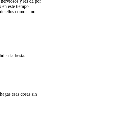
e nerviosos y les da por
o en este tiempo
de ellos como si no
diar la fiesta.
hagas esas cosas sin