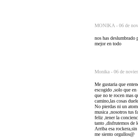
MONIKA -
06 de nov
nos has deslumbrado po
mejor en todo
Monika -
06 de novie
Me gustaria que enten
escogido ,solo que en
que no te rocen mas qu
camino,las cosas duele
No pierdas ni un atomo
musica ,nosotros tus f
feliz ,tener la concie
tanto ,disfrutemos de l
Arriba esa rockera,sin
me siento orgullos@