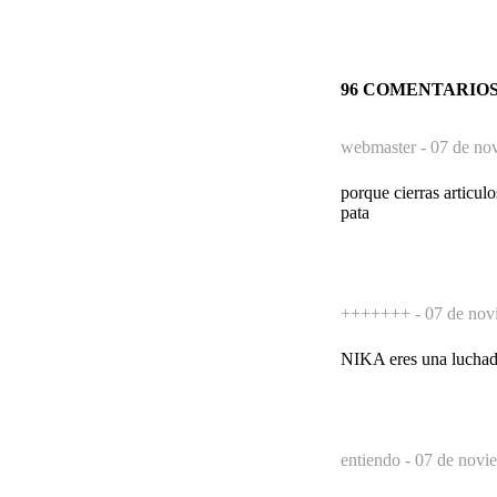
96 COMENTARIO
webmaster -
07 de no
porque cierras articulo
pata
+++++++ -
07 de nov
NIKA eres una luchador
entiendo -
07 de novi