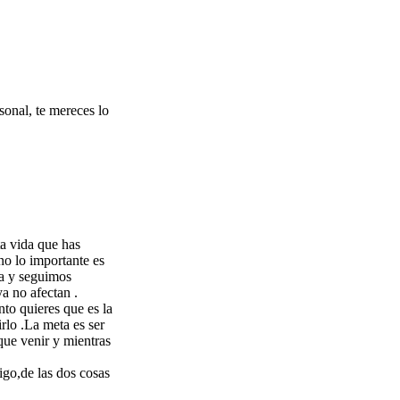
sonal, te mereces lo
a vida que has
no lo importante es
da y seguimos
a no afectan .
to quieres que es la
rlo .La meta es ser
que venir y mientras
igo,de las dos cosas