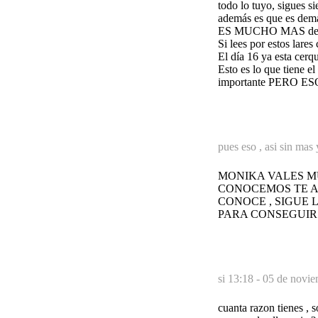
todo lo tuyo, sigues s
además es que es demas
ES MUCHO MAS de lo 
Si lees por estos lare
El día 16 ya esta cerqu
Esto es lo que tiene e
importante PERO ESO
pues eso , asi sin mas 
MONIKA VALES M
CONOCEMOS TE A
CONOCE , SIGUE
PARA CONSEGUIR
si 13:18 -
05 de novie
cuanta razon tienes , 