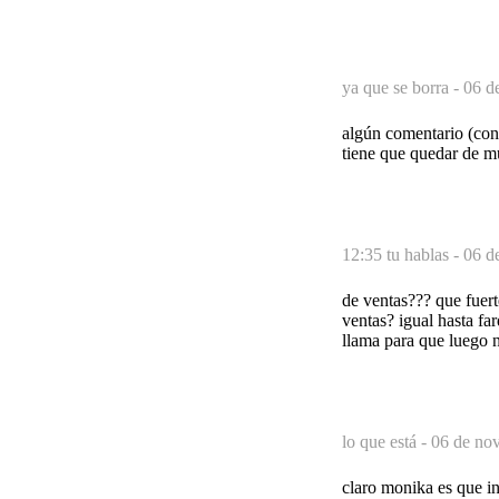
ya que se borra -
06 d
algún comentario (con
tiene que quedar de m
12:35 tu hablas -
06 d
de ventas??? que fuerte
ventas? igual hasta fa
llama para que luego n
lo que está -
06 de nov
claro monika es que in