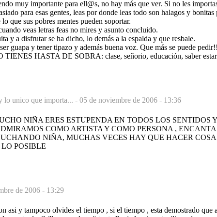
iendo muy importante para ell@s, no hay más que ver. Si no les importas
iado para esas gentes, leas por donde leas todo son halagos y bonitas p
que sus pobres mentes pueden soportar.
s cuando veas letras feas no mires y asunto concluido.
ita y a disfrutar se ha dicho, lo demás a la espalda y que resbale.
l ser guapa y tener tipazo y además buena voz. Que más se puede pedir!
 TIENES HASTA DE SOBRA: clase, señorio, educación, saber estar y
y lo unico que importa... -
05 de noviembre de 2006 - 13:36
UCHO NIÑA ERES ESTUPENDA EN TODOS LOS SENTIDOS Y
DMIRAMOS COMO ARTISTA Y COMO PERSONA , ENCANTAS
 LUCHANDO NIÑA, MUCHAS VECES HAY QUE HACER COSA
 LO POSIBLE
mbre de 2006 - 13:29
son asi y tampoco olvides el tiempo , si el tiempo , esta demostrado que