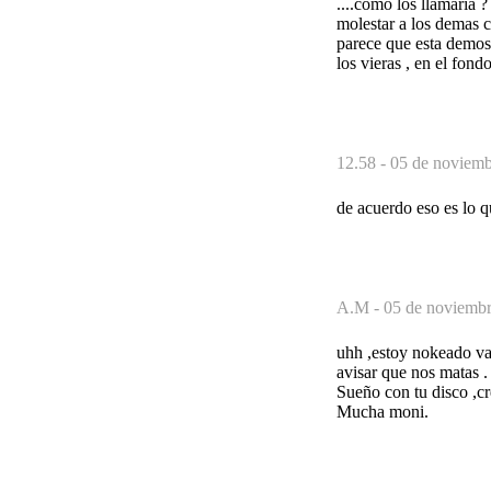
....como los llamaria ?
molestar a los demas c
parece que esta demost
los vieras , en el fond
12.58 -
05 de noviemb
de acuerdo eso es lo qu
A.M -
05 de noviembr
uhh ,estoy nokeado va
avisar que nos matas .
Sueño con tu disco ,cr
Mucha moni.