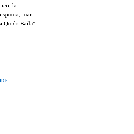
nco, la
aespuma, Juan
ra Quién Baila"
BRE