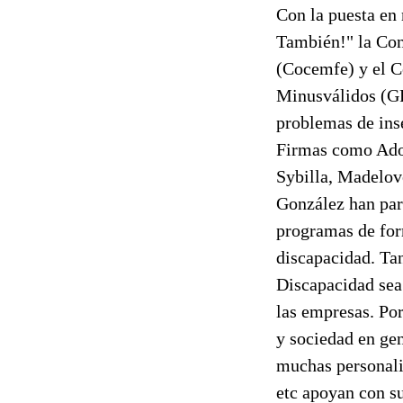
Con la puesta en
También!" la Con
(Cocemfe) y el C
Minusválidos (GPS
problemas de ins
Firmas como Ado
Sybilla, Madelove
González han par
programas de for
discapacidad. Ta
Discapacidad sea
las empresas. Por
y sociedad en ge
muchas personalid
etc apoyan con su