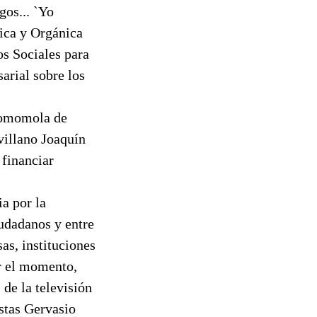
os... `Yo
ica y Orgánica
s Sociales para
arial sobre los
comomola de
villano Joaquín
 financiar
a por la
udadanos y entre
as, instituciones
or el momento,
de la televisión
istas Gervasio