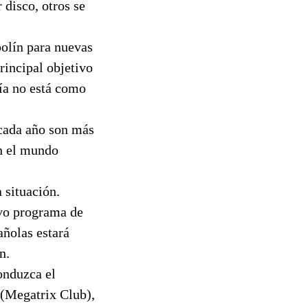
 disco, otros se
polín para nuevas
rincipal objetivo
día no está como
o cada año son más
on el mundo
a situación.
vo programa de
añolas estará
n.
onduzca el
Megatrix Club),