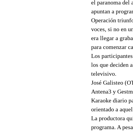
el paranoma del a
apuntan a progra
Operación triunf
voces, si no en u
era llegar a gra
para comenzar ca
Los participantes
los que deciden a
televisivo.
José Galisteo (O
Antena3 y Gestm
Karaoke diario pa
orientado a aquel
La productora qui
programa. A pesar