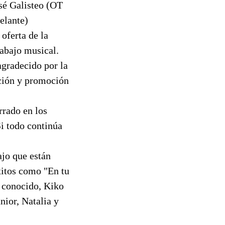
sé Galisteo (OT
elante)
 oferta de la
rabajo musical.
agradecido por la
ación y promoción
rrado en los
i todo continúa
ajo que están
xitos como "En tu
 conocido, Kiko
nior, Natalia y