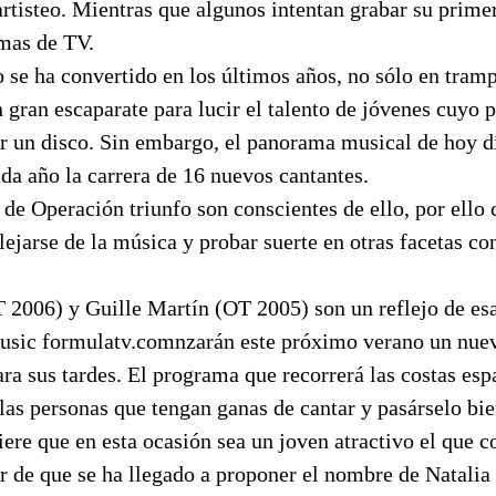
rtisteo. Mientras que algunos intentan grabar su primer
mas de TV.
o se ha convertido en los últimos años, no sólo en tram
n gran escaparate para lucir el talento de jóvenes cuyo p
bar un disco. Sin embargo, el panorama musical de hoy 
da año la carrera de 16 nuevos cantantes.
 de Operación triunfo son conscientes de ello, por ell
lejarse de la música y probar suerte en otras facetas c
T 2006) y Guille Martín (OT 2005) son un reflejo de es
usic formulatv.comnzarán este próximo verano un nue
ra sus tardes. El programa que recorrerá las costas esp
las personas que tengan ganas de cantar y pasárselo bie
ere que en esta ocasión sea un joven atractivo el que c
 de que se ha llegado a proponer el nombre de Natalia (