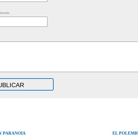
strado.
N PARANOIA
EL POLEMI