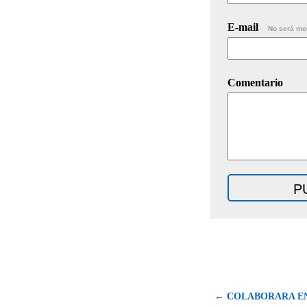
E-mail
No será mo
Comentario
← COLABORARA E