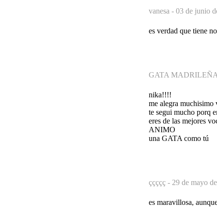
vanesa -
03 de junio d
es verdad que tiene no
GATA MADRILEÑA
nika!!!!
me alegra muchisimo vo
te segui mucho porq er
eres de las mejores vo
ANIMO
una GATA como tú
ççççç -
29 de mayo de
es maravillosa, aunque