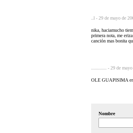
..l -
29 de mayo de 20
nika, haciamucho tiem
primera nota, me eriza 
canción mas bonita qu
............. -
29 de mayo 
OLE GUAPISIMA eres l
Nombre