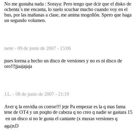
No me gustaba nada : Soraya: Pero tengo que dcir que el disko de
ochenta´s me encanta, lo suelo scuchar mucho cuando voy en el
bus, por las mañanas a clase, me anima mogollón. Spero que haga
un segundo volumen.
nene -
09 de junio de 2007 - 15:06
pues lorena a hecho un disco de versiones y no es ni disco de
oro!!!jjaajajaja
J.L. -
08 de junio de 2007 - 21:19
Aver q la envidia os corroe!!! jeje Pa empezar es la q mas fama
tene de OT4 y un poqito de cabeza q no creo q nadie se gastara 15
 en un disco si no le gusta el cantante (x muxas versiones q
aga)xD