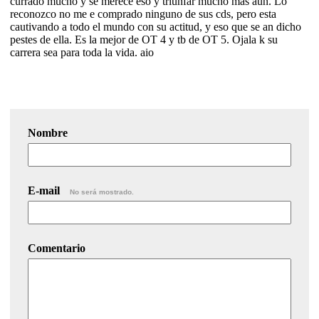
currado mucho y se merece eso y triunfar mucho más aún. Lo
reconozco no me e comprado ninguno de sus cds, pero esta
cautivando a todo el mundo con su actitud, y eso que se an dicho
pestes de ella. Es la mejor de OT 4 y tb de OT 5. Ojala k su
carrera sea para toda la vida. aio
Nombre
E-mail
No será mostrado.
Comentario