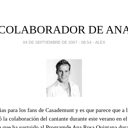
 COLABORADOR DE ANA
04 DE SEPTIEMBRE DE 2007 - 08:54
-
ALEX
as para los fans de Casademunt y es que parece que a l
 la colaboración del cantante durante este verano en e
 que ha sustuido al Programde Ana Rosa Quintana dura