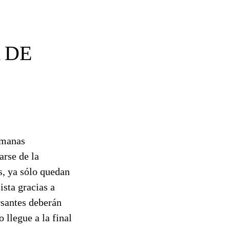
 DE
emanas
arse de la
s, ya sólo quedan
ista gracias a
rsantes deberán
 llegue a la final