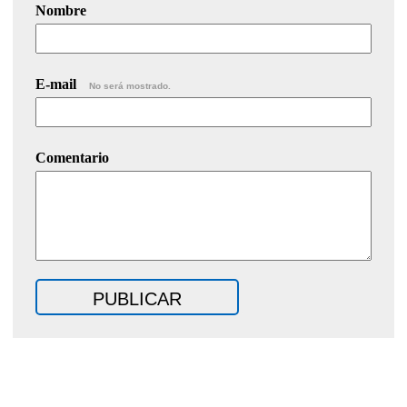
Nombre
E-mail
No será mostrado.
Comentario