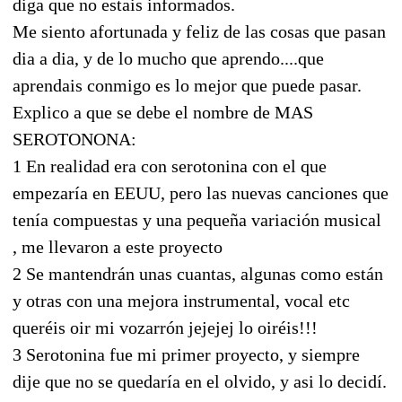
diga que no estais informados.
Me siento afortunada y feliz de las cosas que pasan
dia a dia, y de lo mucho que aprendo....que
aprendais conmigo es lo mejor que puede pasar.
Explico a que se debe el nombre de MAS
SEROTONONA:
1 En realidad era con serotonina con el que
empezaría en EEUU, pero las nuevas canciones que
tenía compuestas y una pequeña variación musical
, me llevaron a este proyecto
2 Se mantendrán unas cuantas, algunas como están
y otras con una mejora instrumental, vocal etc
queréis oir mi vozarrón jejejej lo oiréis!!!
3 Serotonina fue mi primer proyecto, y siempre
dije que no se quedaría en el olvido, y asi lo decidí.