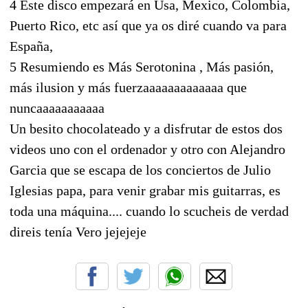
4 Este disco empezará en Usa, Mexico, Colombia,
Puerto Rico, etc así que ya os diré cuando va para
España,
5 Resumiendo es Más Serotonina , Más pasión,
más ilusion y más fuerzaaaaaaaaaaaaa que
nuncaaaaaaaaaaa
Un besito chocolateado y a disfrutar de estos dos
videos uno con el ordenador y otro con Alejandro
Garcia que se escapa de los conciertos de Julio
Iglesias papa, para venir grabar mis guitarras, es
toda una máquina.... cuando lo scucheis de verdad
direis tenía Vero jejejeje