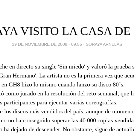
YA VISITO LA CASA DE
19 DE NOVIEMBRE DE 2008 - 09:56
-
SORAYA ARNELAS
he en directo su single 'Sin miedo' y valoró la prueba 
Gran Hermano'. La artista no es la primera vez que acu
 en GH8 hizo lo mismo cuando lanzo su disco 80´s.
ció como jurado en la resolución del reto semanal, que 
os participantes para ejecutar varias coreografías.
re los discos más vendidos del país, aunque de momento
ico no ha conseguido superar las 40.000 copias vendida
no ha dejado de descender. No obstante, sigue de actuali