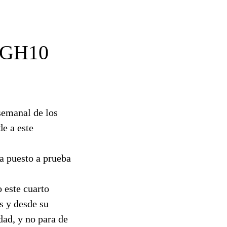
 GH10
semanal de los
de a este
ha puesto a prueba
 este cuarto
s y desde su
dad, y no para de