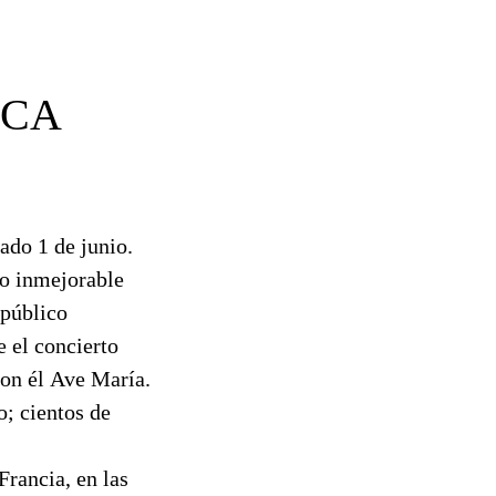
ICA
ado 1 de junio.
to inmejorable
 público
e el concierto
on él Ave María.
o; cientos de
Francia, en las