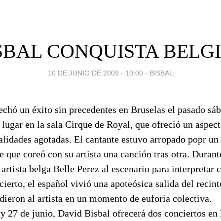
SBAL CONQUISTA BELG
10 DE JUNIO DE 2009 - 10:00
-
BISBAL
chó un éxito sin precedentes en Bruselas el pasado sáb
 lugar en la sala Cirque de Royal, que ofreció un aspec
alidades agotadas. El cantante estuvo arropado popr un
e que coreó con su artista una canción tras otra. Durant
 artista belga Belle Perez al escenario para interpretar c
cierto, el español vivió una apoteósica salida del recint
dieron al artista en un momento de euforia colectiva.
 27 de junio, David Bisbal ofrecerá dos conciertos en 