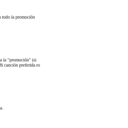
an todo la promoción
ra la "promoción" (si
i canción preferida es
a.