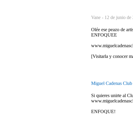
Vane -
12 de junio de
Olée ese peazo de arti
ENFOQUEE
www.miguelcadenasc
[Visitarla y conocer má
Miguel Cadenas Clu
Si quieres unirte al 
www.miguelcadenascl
ENFOQUE!