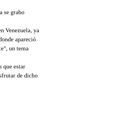
ma se grabo
en Venezuela, ya
 donde apareció
te", un tema
s que estar
sfrutar de dicho