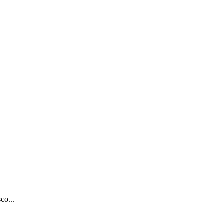
co...