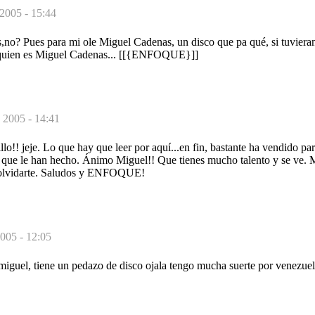
 2005 - 15:44
s,no? Pues para mi ole Miguel Cadenas, un disco que pa qué, si tuvier
r quien es Miguel Cadenas... [[{ENFOQUE}]]
 2005 - 14:41
llo!! jeje. Lo que hay que leer por aquí...en fin, bastante ha vendido pa
) que le han hecho. Ánimo Miguel!! Que tienes mucho talento y se ve. M
lvidarte. Saludos y ENFOQUE!
005 - 12:05
iguel, tiene un pedazo de disco ojala tengo mucha suerte por venezuel