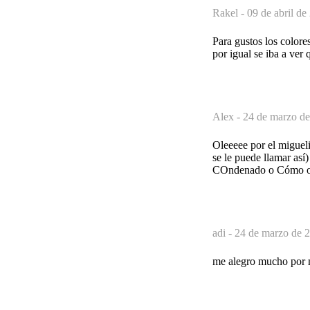
Rakel -
09 de abril de
Para gustos los colore
por igual se iba a ve
Alex -
24 de marzo de
Oleeeee por el migueli
se le puede llamar así
COndenado o Cómo o
adi -
24 de marzo de 2
me alegro mucho por m