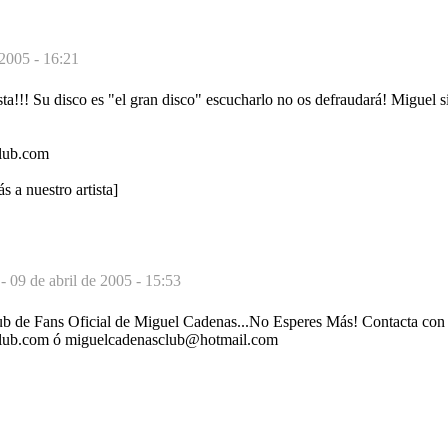
 2005 - 16:21
sta!!! Su disco es "el gran disco" escucharlo no os defraudará! Miguel 
lub.com
s a nuestro artista]
b
-
09 de abril de 2005 - 15:53
Club de Fans Oficial de Miguel Cadenas...No Esperes Más! Contacta con 
ub.com ó miguelcadenasclub@hotmail.com