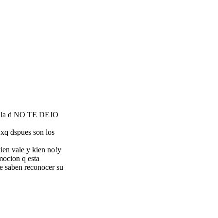
es la d NO TE DEJO
, xq dspues son los
ien vale y kien no!y
mocion q esta
le saben reconocer su