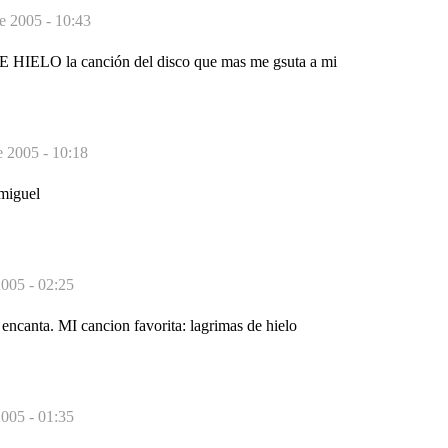
e 2005 - 10:43
IELO la canción del disco que mas me gsuta a mi
e 2005 - 10:18
miguel
005 - 02:25
encanta. MI cancion favorita: lagrimas de hielo
005 - 01:35