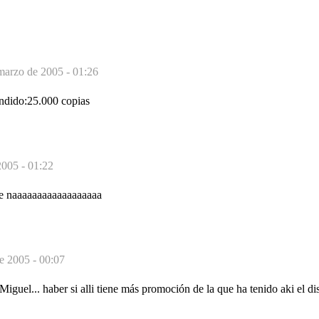
marzo de 2005 - 01:26
ndido:25.000 copias
2005 - 01:22
ale naaaaaaaaaaaaaaaaaa
e 2005 - 00:07
guel... haber si alli tiene más promoción de la que ha tenido aki el dis