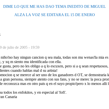
DIME LO QUE ME HAS DAO TEMA INEDITO DE MIGUEL
ALZA LA VOZ SE EDITARA EL 15 DE ENERO
S
9 de julio de 2005 - 19:59
i niño!no hay ningun cancion q sea mala, todas son mu wenas!la mia 
y xq m siento mu identificada con ella.
e gusta, pero no les obligo a q lo escuxen, pero si a q sean respetuosos
dientes cuando hablas mal d su artista!
romocion q se merece al ser uno de los ganadores d OT, se demostraria k
na gran persona, siempre atento con sus fans, y no se merec la poca pro
 le reconozca mas en otro pais q en el suyo propio!pero x lo menos alli 
 todos los enfokitos, y en especial al 'fofi'.
ran Canaria