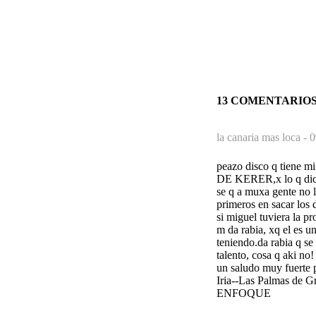
13 COMENTARIO
la canaria mas loca -
0
peazo disco q tiene m
DE KERER,x lo q dic, 
se q a muxa gente no l
primeros en sacar los 
si miguel tuviera la p
m da rabia, xq el es u
teniendo.da rabia q se
talento, cosa q aki no!
un saludo muy fuerte pa
Iria--Las Palmas de G
ENFOQUE