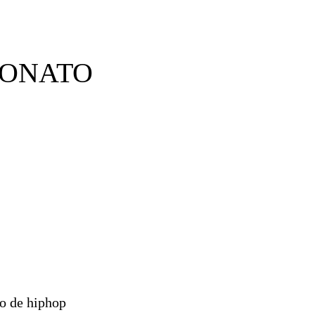
EONATO
to de hiphop