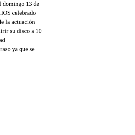
el domingo 13 de
THOS celebrado
de la actuación
irir su disco a 10
dad
traso ya que se