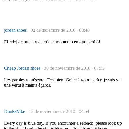
jordan shoes
-
02 de diciembre de 2010 - 08:40
El reloj de arena recuerda el momento en que perdió!
Cheap Jordan shoes
-
30 de noviembre de 2010 - 07:03
Les paroles représente. Très bien. Grâce à votre parler, je suis vu
une vertu à maints égards.
DunksNike
-
13 de noviembre de 2010 - 04:54
Every day is blue day. If you encounter a setback, please look up
to the sky, if only the sky is blue, you don't lose the hope.