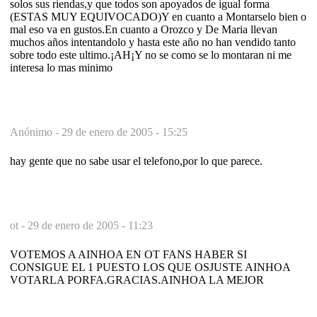
solos sus riendas,y que todos son apoyados de igual forma
(ESTAS MUY EQUIVOCADO)Y en cuanto a Montarselo bien o
mal eso va en gustos.En cuanto a Orozco y De Maria llevan
muchos años intentandolo y hasta este año no han vendido tanto
sobre todo este ultimo.¡AH¡Y no se como se lo montaran ni me
interesa lo mas minimo
Anónimo -
29 de enero de 2005 - 15:25
hay gente que no sabe usar el telefono,por lo que parece.
ot -
29 de enero de 2005 - 11:23
VOTEMOS A AINHOA EN OT FANS HABER SI
CONSIGUE EL 1 PUESTO LOS QUE OSJUSTE AINHOA
VOTARLA PORFA.GRACIAS.AINHOA LA MEJOR