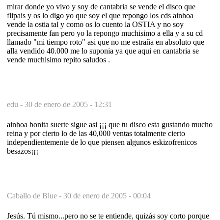
mirar donde yo vivo y soy de cantabria se vende el disco que
flipais y os lo digo yo que soy el que repongo los cds ainhoa
vende la ostia tal y como os lo cuento la OSTIA y no soy
precisamente fan pero yo la repongo muchisimo a ella y a su cd
llamado "mi tiempo roto" asi que no me estraña en absoluto que
alla vendido 40.000 me lo suponia ya que aqui en cantabria se
vende muchisimo repito saludos .
edu -
30 de enero de 2005 - 12:31
ainhoa bonita suerte sigue asi ¡¡¡ que tu disco esta gustando mucho
reina y por cierto lo de las 40,000 ventas totalmente cierto
independientemente de lo que piensen algunos eskizofrenicos
besazos¡¡¡
Caballo de Blue -
30 de enero de 2005 - 00:04
Jesús. Tú mismo...pero no se te entiende, quizás soy corto porque