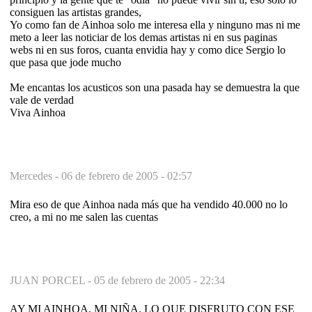
consiguen las artistas grandes,
Yo como fan de Ainhoa solo me interesa ella y ninguno mas ni me
meto a leer las noticiar de los demas artistas ni en sus paginas
webs ni en sus foros, cuanta envidia hay y como dice Sergio lo
que pasa que jode mucho
Me encantas los acusticos son una pasada hay se demuestra la que
vale de verdad
Viva Ainhoa
Mercedes -
06 de febrero de 2005 - 02:57
Mira eso de que Ainhoa nada más que ha vendido 40.000 no lo
creo, a mi no me salen las cuentas
JUAN PORCEL -
05 de febrero de 2005 - 22:34
AY MI AINHOA, MI NIÑA. LO QUE DISFRUTO CON ESE