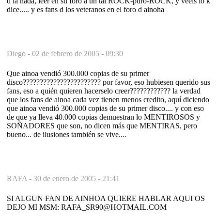
d la nada, leer en su foro a un tal ROCK-puro-ROCK, y veeis lo k
dice..... y es fans d los veteranos en el foro d ainoha
Diego -
02 de febrero de 2005 - 09:30
Que ainoa vendió 300.000 copias de su primer
disco??????????????????????? por favor, eso hubiesen querido sus
fans, eso a quién quieren hacerselo creer???????????? la verdad
que los fans de ainoa cada vez tienen menos credito, aquí diciendo
que ainoa vendió 300.000 copias de su primer disco.... y con eso
de que ya lleva 40.000 copias demuestran lo MENTIROSOS y
SOÑADORES que son, no dicen más que MENTIRAS, pero
bueno... de ilusiones también se vive....
RAFA -
30 de enero de 2005 - 21:41
SI ALGUN FAN DE AINHOA QUIERE HABLAR AQUI OS
DEJO MI MSM: RAFA_SR90@HOTMAIL.COM