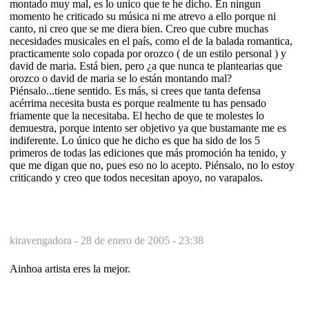
montado muy mal, es lo unico que te he dicho. En ningun
momento he criticado su música ni me atrevo a ello porque ni
canto, ni creo que se me diera bien. Creo que cubre muchas
necesidades musicales en el país, como el de la balada romantica,
practicamente solo copada por orozco ( de un estilo personal ) y
david de maria. Está bien, pero ¿a que nunca te plantearias que
orozco o david de maria se lo están montando mal?
Piénsalo...tiene sentido. Es más, si crees que tanta defensa
acérrima necesita busta es porque realmente tu has pensado
friamente que la necesitaba. El hecho de que te molestes lo
demuestra, porque intento ser objetivo ya que bustamante me es
indiferente. Lo único que he dicho es que ha sido de los 5
primeros de todas las ediciones que más promoción ha tenido, y
que me digan que no, pues eso no lo acepto. Piénsalo, no lo estoy
criticando y creo que todos necesitan apoyo, no varapalos.
kiravengadora -
28 de enero de 2005 - 23:38
Ainhoa artista eres la mejor.