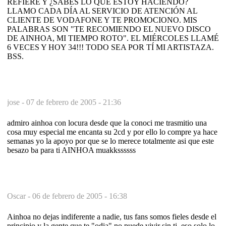
REFIERE Y ¿SABES LO QUE ESTOY HACIENDO?
LLAMO CADA DÍA AL SERVICIO DE ATENCIÓN AL
CLIENTE DE VODAFONE Y TE PROMOCIONO. MIS
PALABRAS SON "TE RECOMIENDO EL NUEVO DISCO
DE AINHOA, MI TIEMPO ROTO". EL MIÉRCOLES LLAMÉ
6 VECES Y HOY 34!!! TODO SEA POR TÍ MI ARTISTAZA.
BSS.
jose -
07 de febrero de 2005 - 21:36
admiro ainhoa con locura desde que la conoci me trasmitio una
cosa muy especial me encanta su 2cd y por ello lo compre ya hace
semanas yo la apoyo por que se lo merece totalmente asi que este
besazo ba para ti AINHOA muakkssssss
Oscar -
06 de febrero de 2005 - 16:38
Ainhoa no dejas indiferente a nadie, tus fans somos fieles desde el
principio y la gente que te "odia" no puede vivir sin ti, eso solo lo