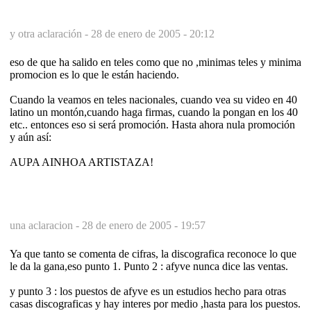
y otra aclaración -
28 de enero de 2005 - 20:12
eso de que ha salido en teles como que no ,minimas teles y minima
promocion es lo que le están haciendo.
Cuando la veamos en teles nacionales, cuando vea su video en 40
latino un montón,cuando haga firmas, cuando la pongan en los 40
etc.. entonces eso si será promoción. Hasta ahora nula promoción
y aún así:
AUPA AINHOA ARTISTAZA!
una aclaracion -
28 de enero de 2005 - 19:57
Ya que tanto se comenta de cifras, la discografica reconoce lo que
le da la gana,eso punto 1. Punto 2 : afyve nunca dice las ventas.
y punto 3 : los puestos de afyve es un estudios hecho para otras
casas discograficas y hay interes por medio ,hasta para los puestos.