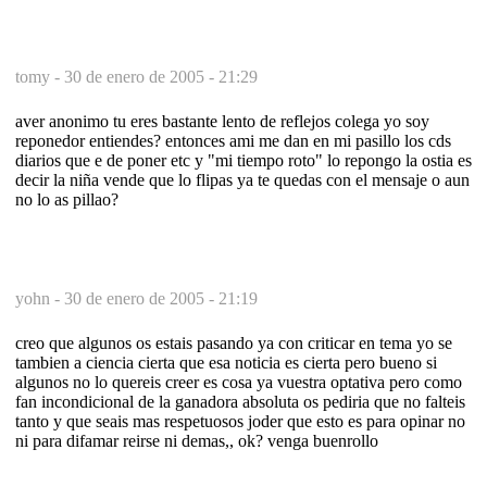
tomy -
30 de enero de 2005 - 21:29
aver anonimo tu eres bastante lento de reflejos colega yo soy
reponedor entiendes? entonces ami me dan en mi pasillo los cds
diarios que e de poner etc y "mi tiempo roto" lo repongo la ostia es
decir la niña vende que lo flipas ya te quedas con el mensaje o aun
no lo as pillao?
yohn -
30 de enero de 2005 - 21:19
creo que algunos os estais pasando ya con criticar en tema yo se
tambien a ciencia cierta que esa noticia es cierta pero bueno si
algunos no lo quereis creer es cosa ya vuestra optativa pero como
fan incondicional de la ganadora absoluta os pediria que no falteis
tanto y que seais mas respetuosos joder que esto es para opinar no
ni para difamar reirse ni demas,, ok? venga buenrollo