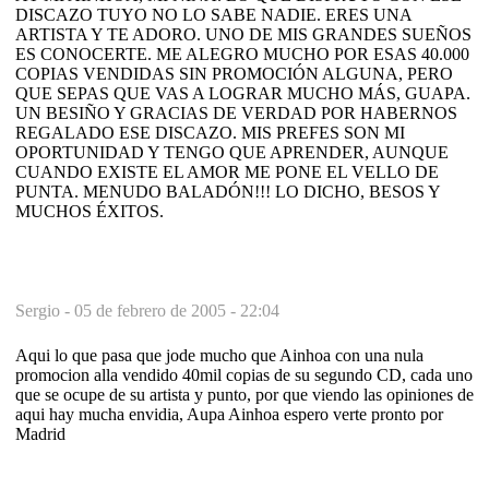
DISCAZO TUYO NO LO SABE NADIE. ERES UNA
ARTISTA Y TE ADORO. UNO DE MIS GRANDES SUEÑOS
ES CONOCERTE. ME ALEGRO MUCHO POR ESAS 40.000
COPIAS VENDIDAS SIN PROMOCIÓN ALGUNA, PERO
QUE SEPAS QUE VAS A LOGRAR MUCHO MÁS, GUAPA.
UN BESIÑO Y GRACIAS DE VERDAD POR HABERNOS
REGALADO ESE DISCAZO. MIS PREFES SON MI
OPORTUNIDAD Y TENGO QUE APRENDER, AUNQUE
CUANDO EXISTE EL AMOR ME PONE EL VELLO DE
PUNTA. MENUDO BALADÓN!!! LO DICHO, BESOS Y
MUCHOS ÉXITOS.
Sergio -
05 de febrero de 2005 - 22:04
Aqui lo que pasa que jode mucho que Ainhoa con una nula
promocion alla vendido 40mil copias de su segundo CD, cada uno
que se ocupe de su artista y punto, por que viendo las opiniones de
aqui hay mucha envidia, Aupa Ainhoa espero verte pronto por
Madrid