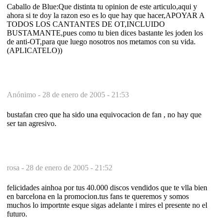
Caballo de Blue:Que distinta tu opinion de este articulo,aqui y
ahora si te doy la razon eso es lo que hay que hacer,APOYAR A
TODOS LOS CANTANTES DE OT,INCLUIDO
BUSTAMANTE,pues como tu bien dices bastante les joden los
de anti-OT,para que luego nosotros nos metamos con su vida.
(APLICATELO))
Anónimo -
28 de enero de 2005 - 21:53
bustafan creo que ha sido una equivocacion de fan , no hay que
ser tan agresivo.
rosa -
28 de enero de 2005 - 21:52
felicidades ainhoa por tus 40.000 discos vendidos que te vlla bien
en barcelona en la promocion.tus fans te queremos y somos
muchos lo importnte esque sigas adelante i mires el presente no el
futuro.