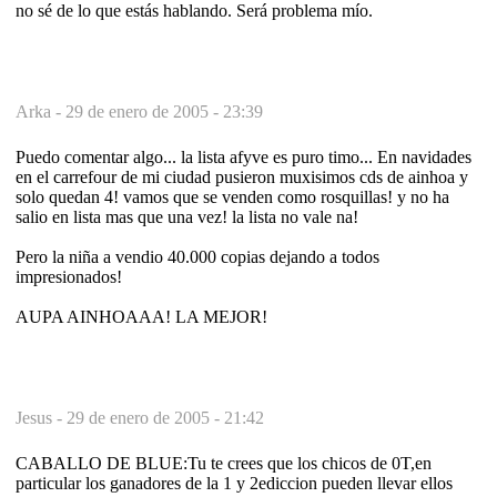
no sé de lo que estás hablando. Será problema mío.
Arka -
29 de enero de 2005 - 23:39
Puedo comentar algo... la lista afyve es puro timo... En navidades
en el carrefour de mi ciudad pusieron muxisimos cds de ainhoa y
solo quedan 4! vamos que se venden como rosquillas! y no ha
salio en lista mas que una vez! la lista no vale na!
Pero la niña a vendio 40.000 copias dejando a todos
impresionados!
AUPA AINHOAAA! LA MEJOR!
Jesus -
29 de enero de 2005 - 21:42
CABALLO DE BLUE:Tu te crees que los chicos de 0T,en
particular los ganadores de la 1 y 2ediccion pueden llevar ellos